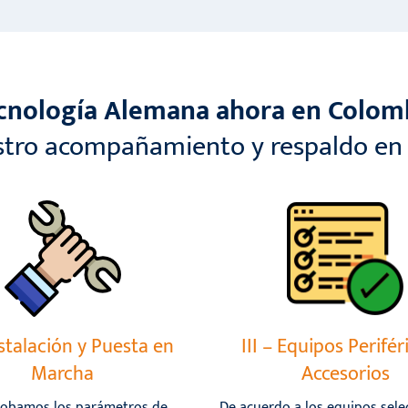
cnología Alemana ahora en Colom
tro acompañamiento y respaldo en 
nstalación y Puesta en
III – Equipos Perifér
Marcha
Accesorios
obamos los parámetros de
De acuerdo a los equipos sele