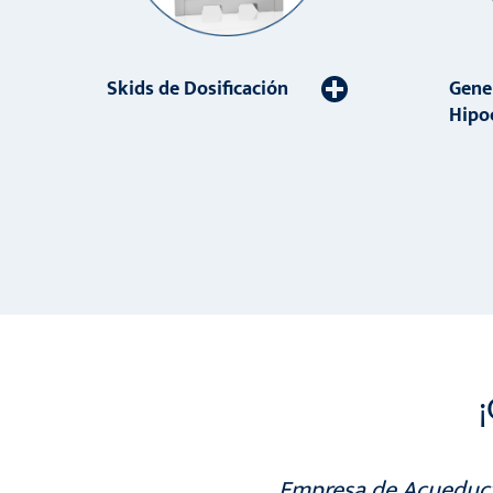
Skids de Dosificación
Gene
Hipo
Empresa de Acueduc