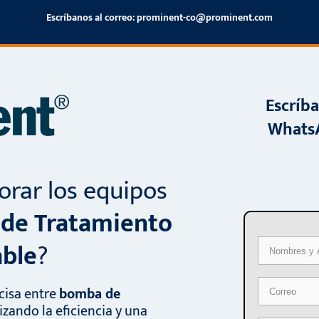
Escríbanos al correo:
prominent-co@prominent.com
Escríba
Whats
orar los equipos
 de Tratamiento
able
?
cisa entre
bomba de
zando la eficiencia y una