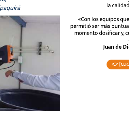
la calida
ipaquirá
«Con los equipos que
permitió ser más puntual
momento dosificar y, cu
Juan de Di
👉 [CLI