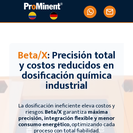
Saltar
al
contenido
Beta/X
: Precisión total
y costos reducidos en
dosificación química
industrial
La dosificación ineficiente eleva costos y
riesgos.
Beta/X
garantiza
máxima
precisión, integración flexible y menor
consumo energético
, optimizando cada
proceso con total fiabilidad.