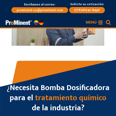
Saltar
Solicite su cotización:
Escríbanos al correo:
al
👉Cotizar Aquí
prominent-co@prominent.com
contenido
MENÚ
¿
Necesita Bomba Dosificadora
para el
tratamiento químico
de la industria?