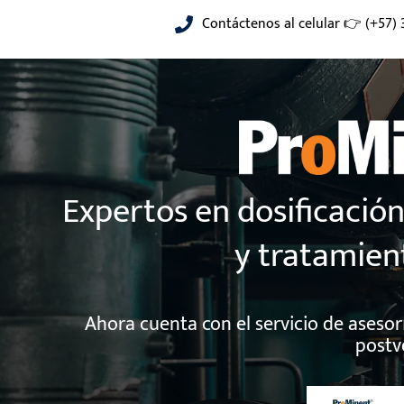
Saltar
Contáctenos al celular 👉 (+57) 
al
contenido
Expertos en dosificació
y tratamien
Ahora cuenta con el servicio de asesor
postv