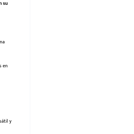
n su
ina
s en
átil y