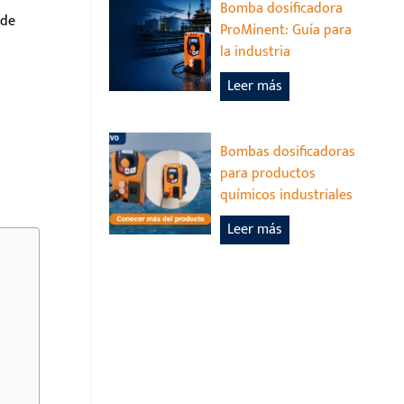
Bomba dosificadora
ede
ProMinent: Guía para
la industria
B
Leer más
o
m
b
Bombas dosificadoras
a
para productos
d
químicos industriales
o
B
Leer más
s
o
i
m
f
b
i
a
c
s
a
d
d
o
o
s