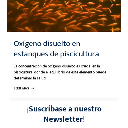
Oxígeno disuelto en
estanques de piscicultura
La concentración de oxígeno disuelto es crucial en la
piscicultura, donde el equilibrio de este elemento puede
determinar la salud…
OXÍGENO
LEER MÁS
DISUELTO
EN
¡
Suscríbase a nuestro
ESTANQUES
DE
Newsletter
!
PISCICULTURA