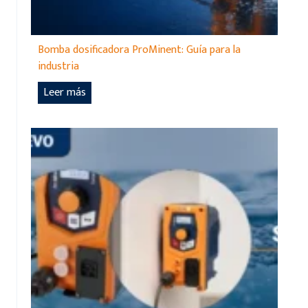
Bomba dosificadora ProMinent: Guía para la
industria
B
Leer más
o
m
b
a
d
o
s
i
f
i
c
a
d