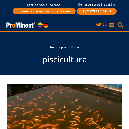
Saltar
Solicite su cotización:
Escríbanos al correo:
al
👉Cotizar Aquí
prominent-co@prominent.com
contenido
MENÚ
Inicio
/
piscicultura
piscicultura