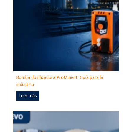
Bomba dosificadora ProMinent: Guía para la
industria
B
Leer más
o
m
b
a
d