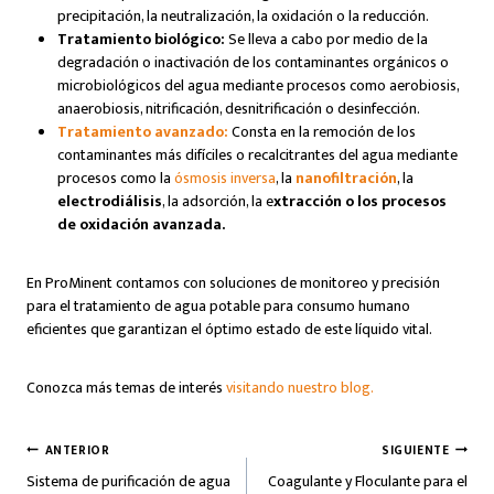
precipitación, la neutralización, la oxidación o la reducción.
Tratamiento biológico:
Se lleva a cabo por medio de la
degradación o inactivación de los contaminantes orgánicos o
microbiológicos del agua mediante procesos como aerobiosis,
anaerobiosis, nitrificación, desnitrificación o desinfección.
Tratamiento avanzado:
Consta en la remoción de los
contaminantes más difíciles o recalcitrantes del agua mediante
procesos como la
ósmosis inversa
, la
nanofiltración
, la
electrodiálisis
, la adsorción, la e
xtracción o los procesos
de oxidación avanzada.
En ProMinent contamos con soluciones de monitoreo y precisión
para el tratamiento de agua potable para consumo humano
eficientes que garantizan el óptimo estado de este líquido vital.
Conozca más temas de interés
visitando nuestro blog.
Navegación
ANTERIOR
SIGUIENTE
Sistema de purificación de agua
Coagulante y Floculante para el