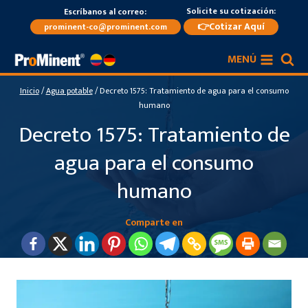
Saltar
Solicite su cotización:
Escríbanos al correo:
al
👉Cotizar Aquí
prominent-co@prominent.com
contenido
MENÚ
Inicio
/
Agua potable
/
Decreto 1575: Tratamiento de agua para el consumo
humano
Decreto 1575: Tratamiento de
agua para el consumo
humano
Comparte en