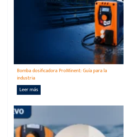
Bomba dosificadora ProMinent: Guía para la
industria
B
Leer más
o
m
b
a
d
o