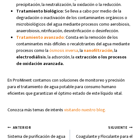
precipitación, la neutralización, la oxidación o la reducción.
Tratamiento biológico:
Se lleva a cabo por medio de la
degradación o inactivación de los contaminantes orgánicos o
microbiológicos del agua mediante procesos como aerobiosis,
anaerobiosis, nitrificación, desnitrificación o desinfección.
Tratamiento avanzado:
Consta en la remoción de los
contaminantes más difíciles o recalcitrantes del agua mediante
procesos como la
ósmosis inversa
, la
nanofiltración
, la
electrodiálisis
, la adsorción, la e
xtracción o los procesos
de oxidación avanzada.
En ProMinent contamos con soluciones de monitoreo y precisión
para el tratamiento de agua potable para consumo humano
eficientes que garantizan el óptimo estado de este líquido vital.
Conozca más temas de interés
visitando nuestro blog.
Navegación
ANTERIOR
SIGUIENTE
Sistema de purificación de agua
Coagulante y Floculante para el