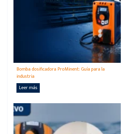
Bomba dosificadora ProMinent: Guía para la
industria
B
Leer más
o
m
b
a
d
o