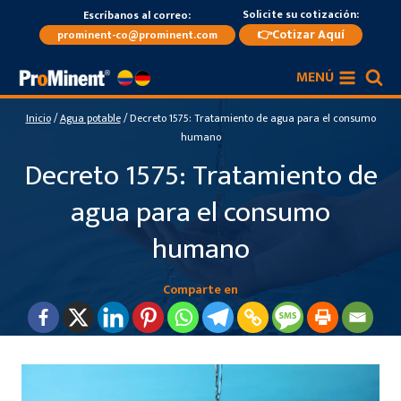
Saltar
Solicite su cotización:
Escríbanos al correo:
al
👉Cotizar Aquí
prominent-co@prominent.com
contenido
MENÚ
Inicio
/
Agua potable
/
Decreto 1575: Tratamiento de agua para el consumo
humano
Decreto 1575: Tratamiento de
agua para el consumo
humano
Comparte en