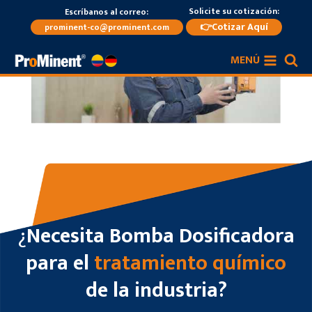
Saltar
Solicite su cotización:
Escríbanos al correo:
al
👉Cotizar Aquí
prominent-co@prominent.com
contenido
MENÚ
¿
Necesita Bomba Dosificadora
para el
tratamiento químico
de la industria?