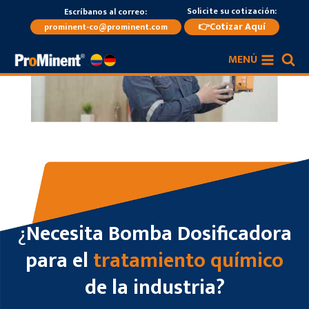
Saltar
Solicite su cotización:
Escríbanos al correo:
al
👉Cotizar Aquí
prominent-co@prominent.com
contenido
MENÚ
¿
Necesita Bomba Dosificadora
para el
tratamiento químico
de la industria?