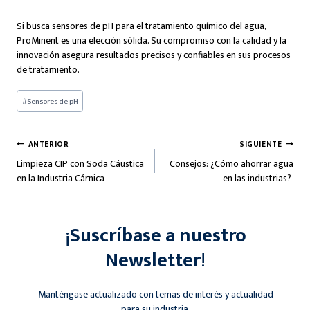
Si busca sensores de pH para el tratamiento químico del agua,
ProMinent es una elección sólida. Su compromiso con la calidad y la
innovación asegura resultados precisos y confiables en sus procesos
de tratamiento.
Etiquetas
#
Sensores de pH
de
la
entrada:
Navegación
ANTERIOR
SIGUIENTE
Limpieza CIP con Soda Cáustica
Consejos: ¿Cómo ahorrar agua
de
en la Industria Cárnica
en las industrias?
entradas
¡
Suscríbase a nuestro
Newsletter
!
Manténgase actualizado con temas de interés y actualidad
para su industria.