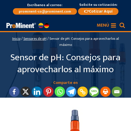
Saltar
Solicite su cotización:
Escríbanos al correo:
al
👉Cotizar Aquí
prominent-co@prominent.com
contenido
MENÚ
Inicio
/
Sensores de pH
/
Sensor de pH: Consejos para aprovecharlos al
máximo
Sensor de pH: Consejos para
aprovecharlos al máximo
Comparte en