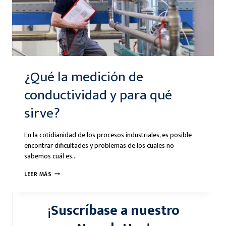
¿Qué la medición de
conductividad y para qué
sirve?
En la cotidianidad de los procesos industriales, es posible
encontrar dificultades y problemas de los cuales no
sabemos cuál es…
¿QUÉ
LEER MÁS
LA
MEDICIÓN
¡
Suscríbase a nuestro
DE
CONDUCTIVIDAD