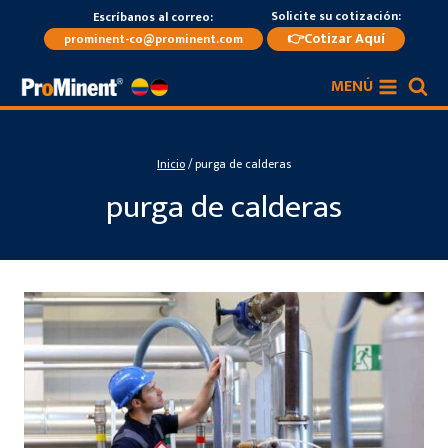
Saltar
Solicite su cotización:
Escríbanos al correo:
al
👉Cotizar Aquí
prominent-co@prominent.com
contenido
MENÚ
Inicio
/
purga de calderas
purga de calderas