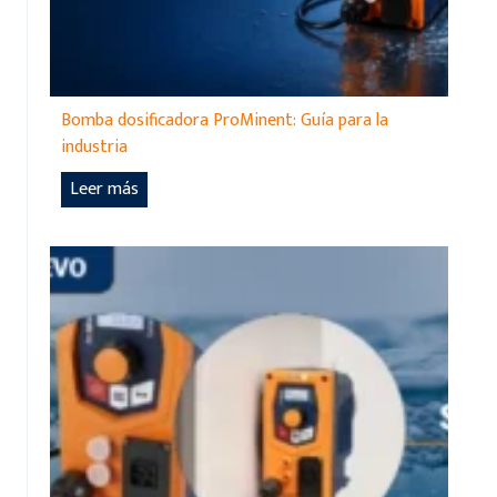
Bomba dosificadora ProMinent: Guía para la
industria
B
Leer más
o
m
b
a
d
o
s
i
f
i
c