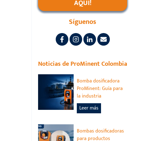
AQUÍ!
Síguenos
Noticias de ProMinent Colombia
Bomba dosificadora
ProMinent: Guía para
la industria
B
Leer más
o
m
b
Bombas dosificadoras
a
para productos