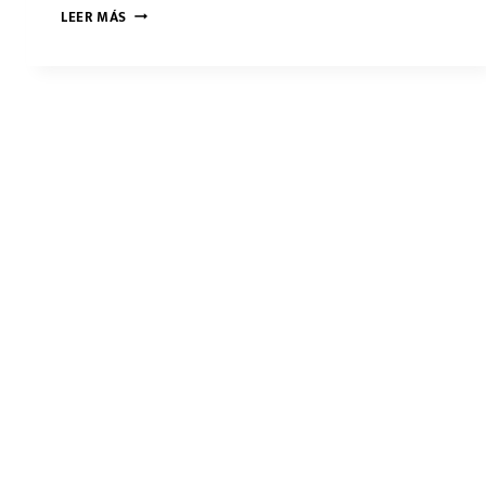
SENSOR
LEER MÁS
DE
PH:
CONSEJOS
PARA
APROVECHARLOS
AL
MÁXIMO