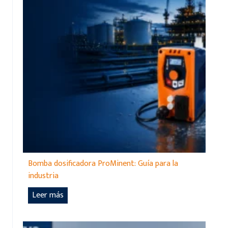
Bomba dosificadora ProMinent: Guía para la
industria
B
Leer más
o
m