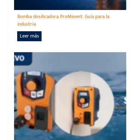
Bomba dosificadora ProMinent: Guía para la
industria
B
Leer más
o
m
b
a
d
o
s
i
f
i
c
a
d