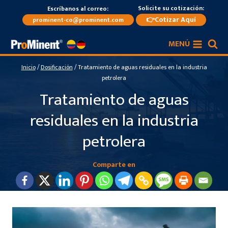
Saltar
Solicite su cotización:
Escríbanos al correo:
al
👉Cotizar Aquí
prominent-co@prominent.com
contenido
MENÚ
Inicio
/
Dosificación
/
Tratamiento de aguas residuales en la industria
petrolera
Tratamiento de aguas
residuales en la industria
petrolera
Comparte en