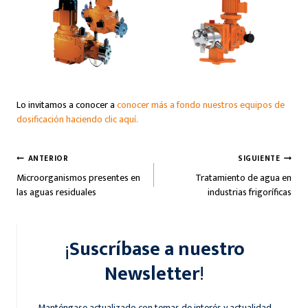
Lo invitamos a conocer a
conocer más a fondo nuestros equipos de
dosificación haciendo clic aquí.
Navegación
ANTERIOR
SIGUIENTE
Microorganismos presentes en
Tratamiento de agua en
de
las aguas residuales
industrias frigoríficas
entradas
¡
Suscríbase a nuestro
Newsletter
!
Manténgase actualizado con temas de interés y actualidad