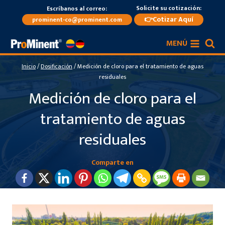
Saltar
Solicite su cotización:
Escríbanos al correo:
al
👉Cotizar Aquí
prominent-co@prominent.com
contenido
MENÚ
Inicio
/
Dosificación
/
Medición de cloro para el tratamiento de aguas
residuales
Medición de cloro para el
tratamiento de aguas
residuales
Comparte en