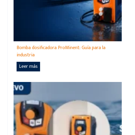
Bomba dosificadora ProMinent: Guía para la
industria
B
Leer más
o
m
b
a
d
o
s
i
f