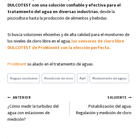
DULCOTEST son una solución confiable y efectiva para el
tratamiento del agua en diversas industrias
, desde la
piscicultura hasta la producción de alimentos y bebidas.
Si busca soluciones eficientes y de alta calidad para el monitoreo de
los niveles de cloro libre en el agua,
los sensores de cloro libre
DULCOTEST de ProMinent son la elección perfecta.
ProMinent
su aliado en el tratamiento de aguas.
Etiquetas
#
aguas residuales
#
medición de cloro
#
pH
#
tratamiento de aguas
de
la
entrada:
Navegación
ANTERIOR
SIGUIENTE
¿Cómo medir la turbidez del
Potabilización del agua:
de
agua con estaciones de
Regulación y medición de cloro
entradas
medición?