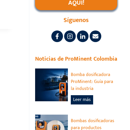
AQUÍ!
Síguenos
Noticias de ProMinent Colombia
Bomba dosificadora
ProMinent: Guía para
la industria
B
Leer más
o
m
b
Bombas dosificadoras
a
para productos