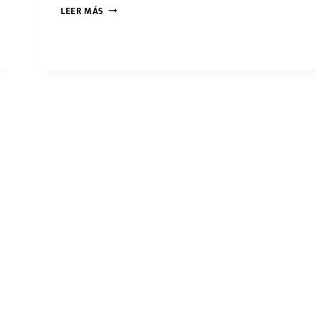
BOMBAS
LEER MÁS
DOSIFICADORAS
EN
EL
DESARROLLO
DE
LA
INDUSTRIA