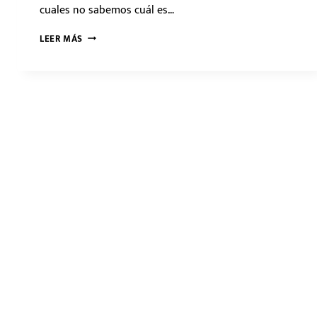
cuales no sabemos cuál es…
¿QUÉ
LEER MÁS
LA
MEDICIÓN
DE
CONDUCTIVIDAD
Y
PARA
QUÉ
SIRVE?