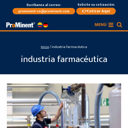
Saltar
Solicite su cotización:
Escríbanos al correo:
al
👉Cotizar Aquí
prominent-co@prominent.com
contenido
MENÚ
Inicio
/
industria farmacéutica
industria farmacéutica