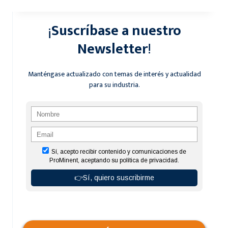
DOSIFICADORAS
EN
¡
Suscríbase a nuestro
EL
DESARROLLO
Newsletter
!
DE
LA
INDUSTRIA
Manténgase actualizado con temas de interés y actualidad
para su industria.