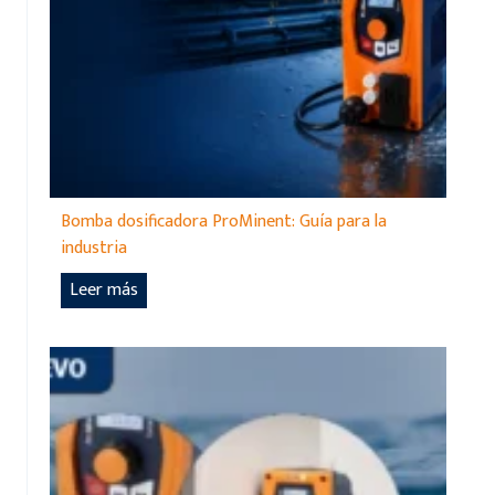
Bomba dosificadora ProMinent: Guía para la
industria
B
Leer más
o
m
b
a
d
o
s