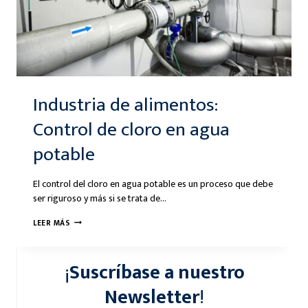
Industria de alimentos:
Control de cloro en agua
potable
El control del cloro en agua potable es un proceso que debe
ser riguroso y más si se trata de…
INDUSTRIA
LEER MÁS
DE
ALIMENTOS:
¡
Suscríbase a nuestro
CONTROL
DE
Newsletter
!
CLORO