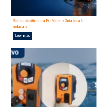
Bomba dosificadora ProMinent: Guía para la
industria
B
Leer más
o
m
b
a
d
o
s
i
f
i
c
a