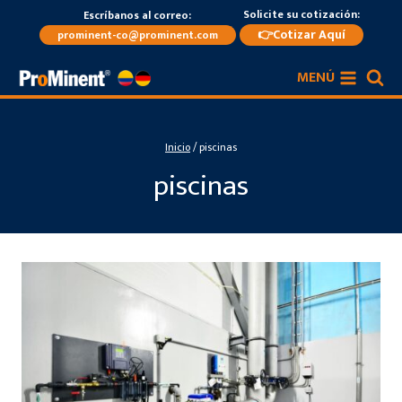
Saltar
Solicite su cotización:
Escríbanos al correo:
al
👉Cotizar Aquí
prominent-co@prominent.com
contenido
MENÚ
Inicio
/
piscinas
piscinas