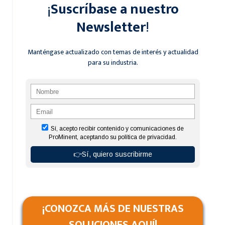
¡
Suscríbase a nuestro
MEDICIÓN
DE
Newsletter
!
PH
ES
CLAVE
Manténgase actualizado con temas de interés y actualidad
EN
para su industria.
LAS
INDUSTRIAS?
¡CONOZCA MÁS DE NUESTRAS
SOLUCIONES AQUÍ!