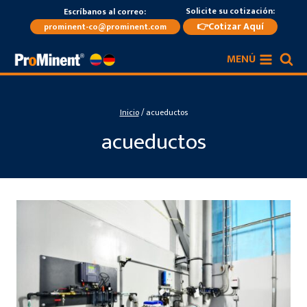
Saltar
Solicite su cotización:
Escríbanos al correo:
al
👉Cotizar Aquí
prominent-co@prominent.com
contenido
MENÚ
Inicio
/
acueductos
acueductos