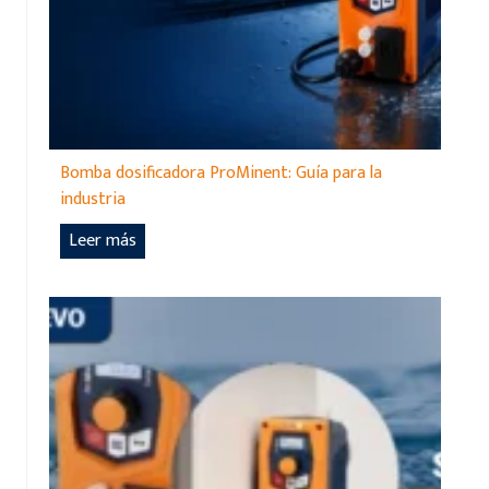
Bomba dosificadora ProMinent: Guía para la
industria
B
Leer más
o
m
b
a
d
o
s
i
f