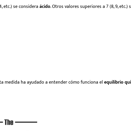
4, etc.) se considera
ácido
.
O
tros
valores superiores a 7 (8, 9, etc.) 
Esta medida ha ayudado a entender cómo funciona el
equilibrio qu