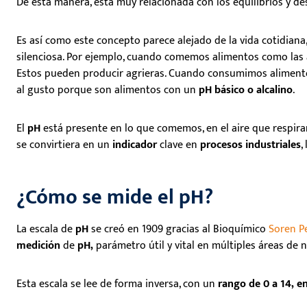
D
e esta manera, está
muy relacionada con los equilibrios y d
Es así como e
ste concepto parece alejado de la vida cotidiana
silenciosa. Por ejemplo, cuando comemos alimentos como las 
Estos
pueden producir
agrieras.
Cuando consumimos alimentos 
al gusto
porque son
alimentos con un
pH básico o alcalino
.
E
l
pH
está presente en lo que comemos, en el aire que respiram
se convirtiera en un
indicador
clave en
procesos industriales
,
¿Cómo se mide el pH?
L
a escala de
pH
se creó en 1909 gracias al Bioquímico
Soren Pe
medición
de
pH,
parámetro útil y vital en múltiples áreas de n
Esta escala se lee de forma inversa, con un
rango de 0 a 14, e