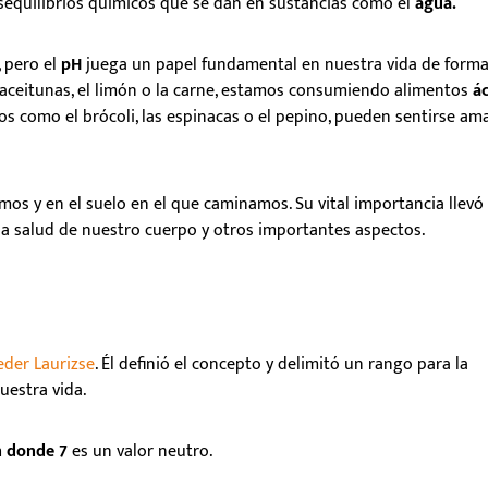
esequilibrios químicos que se dan en sustancias como el
agua.
, pero el
pH
juega un papel fundamental en nuestra vida de form
aceitunas, el limón o la carne, estamos consumiendo alimentos
ác
como el brócoli, las espinacas o el pepino, pueden sentirse am
os y en el suelo en el que caminamos. Su vital importancia llevó
 la salud de nuestro cuerpo y otros importantes aspectos.
der Laurizse
. É
l
definió el concepto y delimitó un rango para la
uestra vida.
n donde 7
es un valor neutro.