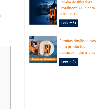
Bomba dosificadora
ProMinent: Guía para
la industria
a
B
Leer más
o
m
b
Bombas dosificadoras
a
para productos
d
químicos industriales
o
B
Leer más
s
o
i
m
f
b
i
a
c
s
a
d
d
o
o
s