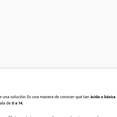
 una solución
. E
s una manera de conocer qué tan
ácida o básica
ala de
0 a 14
.