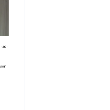
ición
 son