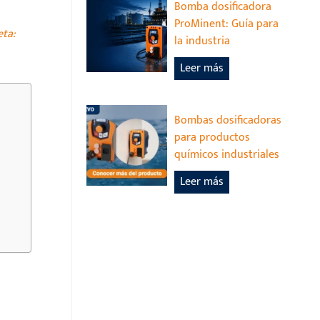
Bomba dosificadora
ProMinent: Guía para
eta:
la industria
B
Leer más
o
m
b
Bombas dosificadoras
a
para productos
d
químicos industriales
o
B
Leer más
s
o
i
m
f
b
i
a
c
s
a
d
d
o
o
s